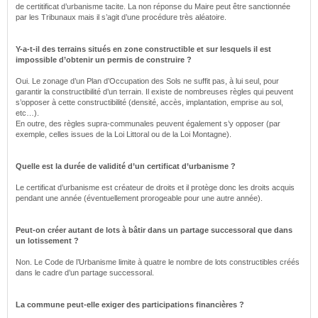
de certitificat d’urbanisme tacite. La non réponse du Maire peut être sanctionnée
par les Tribunaux mais il s’agit d’une procédure très aléatoire.
Y-a-t-il des terrains situés en zone constructible et sur lesquels il est
impossible d’obtenir un permis de construire ?
Oui. Le zonage d’un Plan d’Occupation des Sols ne suffit pas, à lui seul, pour
garantir la constructibilité d’un terrain. Il existe de nombreuses règles qui peuvent
s’opposer à cette constructibilité (densité, accès, implantation, emprise au sol,
etc…).
En outre, des règles supra-communales peuvent également s’y opposer (par
exemple, celles issues de la Loi Littoral ou de la Loi Montagne).
Quelle est la durée de validité d’un certificat d’urbanisme ?
Le certificat d’urbanisme est créateur de droits et il protège donc les droits acquis
pendant une année (éventuellement prorogeable pour une autre année).
Peut-on créer autant de lots à bâtir dans un partage successoral que dans
un lotissement ?
Non. Le Code de l’Urbanisme limite à quatre le nombre de lots constructibles créés
dans le cadre d’un partage successoral.
La commune peut-elle exiger des participations financières ?