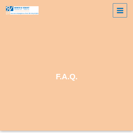
Aller
au
contenu
F.A.Q.